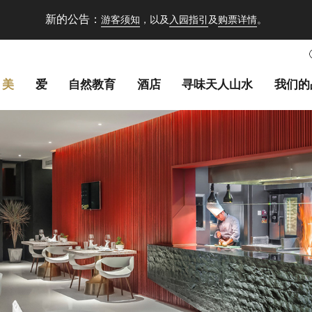
新的公告：
游客须知
，以及
入园指引
及
购票详情
。
美
爱
自然教育
酒店
寻味天人山水
我们的