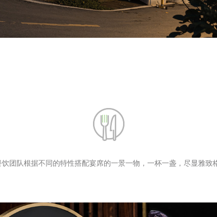
”餐饮团队根据不同的特性搭配宴席的一景一物，一杯一盏，尽显雅致