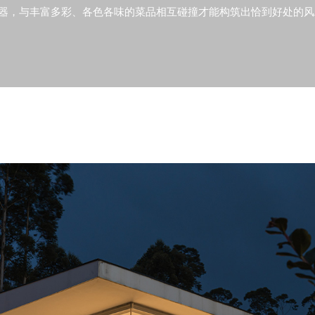
器，与丰富多彩、各色各味的菜品相互碰撞才能构筑出恰到好处的风