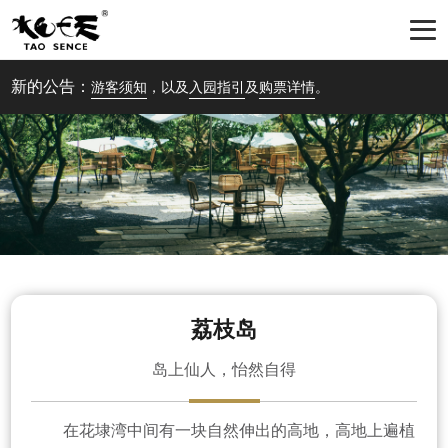
新的公告：
游客须知
，以及
入园指引
及
购票详情
。
荔枝岛
岛上仙人，怡然自得
在花埭湾中间有一块自然伸出的高地，高地上遍植