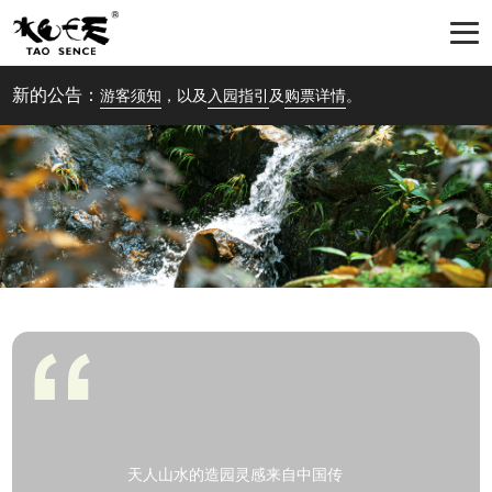
新的公告：
游客须知
，以及
入园指引
及
购票详情
。
天人山水的造园灵感来自中国传