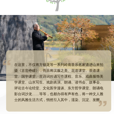
在这里，不仅将方锦龙等一系列岭南音乐名家请进山来拍
摄《古音峥嵘》，而且将汉服之美、花道课堂、茶道课
堂、国学课堂、古诗词吟诵写作课程、音乐、戏曲服饰美
学课堂、山水写生、戏剧表演、朗诵、读书会、故事会、
评论古今论经堂、文化医学漫谈、东方哲学课堂、朗诵电
影台词沙龙……等等，也都办得有声有色，将一种文人雅
士的风雅生活方式，悄然引入其中，濡染、沉淀、发酵。